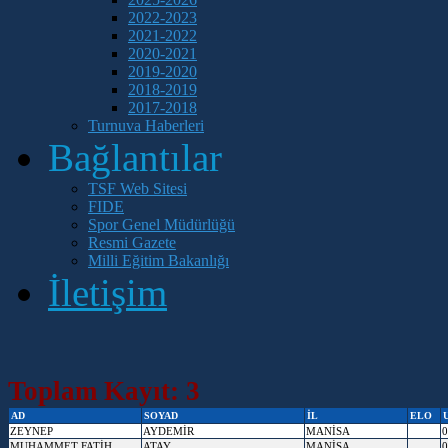
2022-2023
2021-2022
2020-2021
2019-2020
2018-2019
2017-2018
Turnuva Haberleri
Bağlantılar
TSF Web Sitesi
FIDE
Spor Genel Müdürlüğü
Resmi Gazete
Milli Eğitim Bakanlığı
İletişim
Toplam Kayıt: 3
AD
SOYAD
İL
ELO
ZEYNEP
AYDEMİR
MANİSA
0
MUHAMMET FATİH
ATAY
MANİSA
0