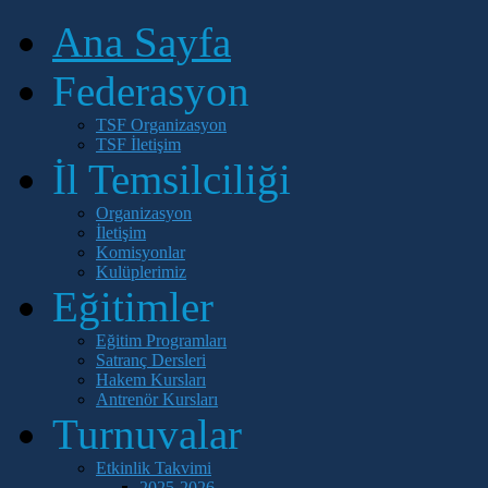
Ana Sayfa
Federasyon
TSF Organizasyon
TSF İletişim
İl Temsilciliği
Organizasyon
İletişim
Komisyonlar
Kulüplerimiz
Eğitimler
Eğitim Programları
Satranç Dersleri
Hakem Kursları
Antrenör Kursları
Turnuvalar
Etkinlik Takvimi
2025-2026