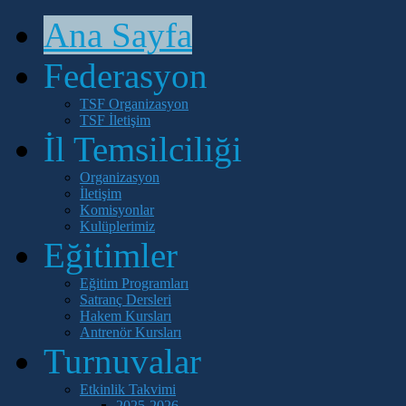
Türkiye
Satranç
Federasyonu'nun
Ana Sayfa
Yeni
Başkanı
Federasyon
TSF Organizasyon
TSF İletişim
Türkiye
İl Temsilciliği
Satranç
Federasyonu
(TSF)
Organizasyon
6.
Olağan
İletişim
Genel
Komisyonlar
Kurulu
Kulüplerimiz
9
Ekim
Eğitimler
Çarşamba
günü
Ankara
Eğitim Programları
Green
Satranç Dersleri
Park
Hakem Kursları
Otel'de
yapıldı.
Antrenör Kursları
5
Turnuvalar
Kasım
2012
tarihindeki
Etkinlik Takvimi
genel
2025-2026
kurulda