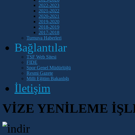
TSF
2022-2023
başkanlığına
2021-2022
seçilen
2020-2021
Gülkız
TÜLAY,
2019-2020
başkanlık
2018-2019
görevini
2017-2018
Fethi
Turnuva Haberleri
APAYDIN'a
devretti.
Bağlantılar
Olağan
Genel
Kurul'da
TSF Web Sitesi
TSF
FIDE
Başkanlığına
Spor Genel Müdürlüğü
Fethi
APAYDIN
Resmi Gazete
tek
Milli Eğitim Bakanlığı
aday
İletişim
olarak
katıldı.
Oylamada
149
oyun
VİZE YENİLEME İŞ
135'ni
alan
Fethi
APAYDIN,
TSF'nin
yeni
başkanı
oldu.