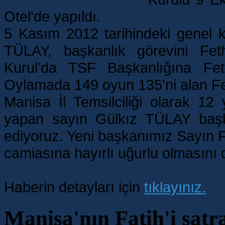
olmasını
Otel'de yapıldı.
diliyoruz.
Haberin
5 Kasım 2012 tarihindeki genel 
detayları
için
TÜLAY, başkanlık görevini Fet
tıklayınız.
(Haber
Detayı)
Kurul'da TSF Başkanlığına Fet
Oylamada 149 oyun 135'ni alan Fe
Manisa İl Temsilciliği olarak 1
yapan sayın Gülkız TÜLAY başk
ediyoruz. Yeni başkanımız Sayın F
camiasına hayırlı uğurlu olmasını d
Haberin detayları için
tıklayınız.
Manisa'nın Fatih'i sat