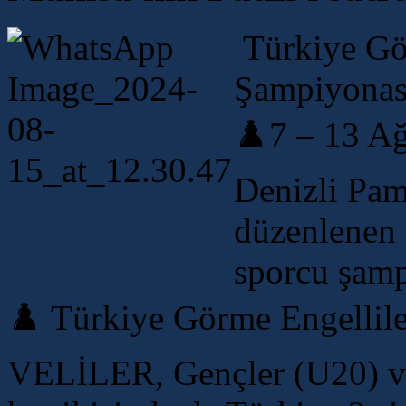
Türkiye Gör
Şampiyonası
♟️7 – 13 Ağ
Denizli Pam
düzenlenen 
sporcu şamp
♟️ Türkiye Görme Engellile
VELİLER, Gençler (U20) ve