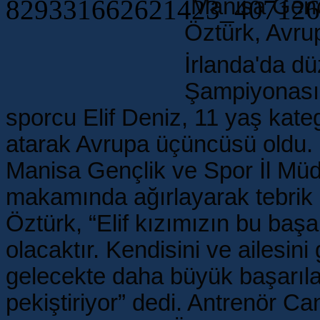
Manisa Genç
Öztürk, Avrup
İrlanda'da d
Şampiyonası'
sporcu
Elif Deniz, 11 yaş kat
atarak Avrupa üçüncüsü oldu.
Manisa Gençlik ve Spor İl Müdü
makamında ağırlayarak tebrik e
Öztürk, “Elif kızımızın bu baş
olacaktır. Kendisini ve ailesin
gelecekte daha büyük başarıla
pekiştiriyor” dedi. Antrenör C