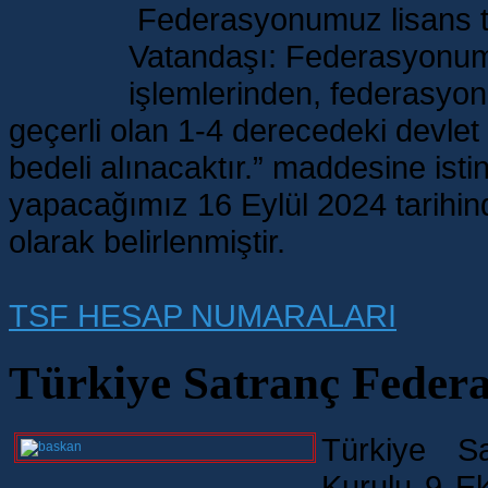
Federasyonumuz lisans ta
İzmir
İl
Vatandaşı: Federasyonum
Temsilciliği
olarak
12
işlemlerinden, federasyo
yıl
boyunca
geçerli olan 1-4 derecedeki devle
TSF
Başkanı
olarak
bedeli alınacaktır.” maddesine ist
görev
yapan
yapacağımız 16 Eylül 2024 tarihin
sayın
Gülkız
TÜLAY
olarak belirlenmiştir.
başkanımıza
emeklerinden
dolayı
teşekkür
TSF HESAP NUMARALARI
ediyoruz.
Yeni
başkanımız
sayın
Türkiye Satranç Feder
Fethi
APAYDIN'ı
tebrik
ediyor,
tüm
Türkiye S
satranç
camiasına
hayırlı
Kurulu 9 E
uğurlu