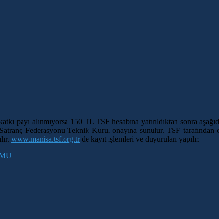
, katkı payı alınmıyorsa 150 TL TSF hesabına yatırıldıktan sonra aşa
ye Satranç Federasyonu Teknik Kurul onayına sunulur. TSF tarafında
lır.
www.manisa.tsf.org.tr
de kayıt işlemleri ve duyuruları yapılır.
RMU