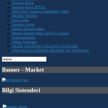
Turnuva Kayıt
Turnuva Kayıt İPTAL
2025-2026 Turnuva Şablonları (Yeni)
Etkinlik Takvimi
Foto Galeri
Turnuva Arşivi
Manisa Şampiyonları
Manisa Şampiyonları 2026 ve sonrası
Antrenörlerimiz
Eğitim Videoları
GEDİZ SATRANÇ SALONU KONUMU
ANAOKULLARINDA DRAMA VE SATRANÇ
Banner - Market
Bilgi Sistemleri