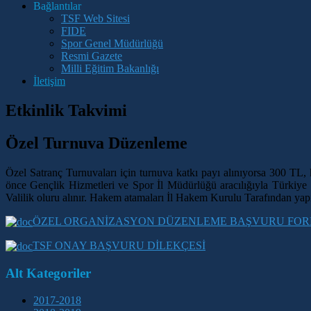
Bağlantılar
TSF Web Sitesi
FIDE
Spor Genel Müdürlüğü
Resmi Gazete
Milli Eğitim Bakanlığı
İletişim
Etkinlik Takvimi
Özel Turnuva Düzenleme
Özel Satranç Turnuvaları için turnuva katkı payı alınıyorsa 300 TL
önce Gençlik Hizmetleri ve Spor İl Müdürlüğü aracılığıyla Türki
Valilik oluru alınır. Hakem atamaları İl Hakem Kurulu Tarafından yapı
ÖZEL ORGANİZASYON DÜZENLEME BAŞVURU FO
TSF ONAY BAŞVURU DİLEKÇESİ
Alt Kategoriler
2017-2018