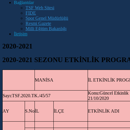
Bağlantılar
TSF Web Sitesi
FIDE
Spor Genel Müdürlüğü
Resmi Gazete
Milli Eğitim Bakanlığı
İletişim
2020-2021
2020-2021 SEZONU ETKİNLİK PROGR
MANİSA
İL ETKİNLİK PR
Konu:
Güncel Etk
Sayı:
TSF.2020.TK./45/57
21/10/2020
AY
S.No
İL
İLÇE
ETKİNLİK ADI