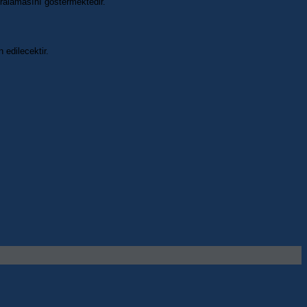
ıralamasını göstermektedir.
 edilecektir.