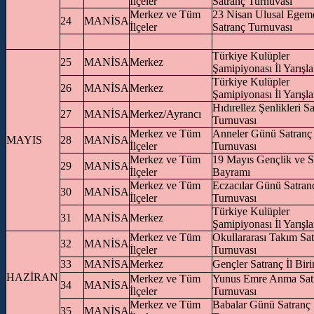
İlçeler
Satranç Turnuvası
Merkez ve Tüm
23 Nisan Ulusal Egem
24
MANİSA
İlçeler
Satranç Turnuvası
Türkiye Kulüpler
25
MANİSA
Merkez
Şamipiyonası İl Yarışla
Türkiye Kulüpler
26
MANİSA
Merkez
Şamipiyonası İl Yarışla
Hıdırellez Şenlikleri S
27
MANİSA
Merkez/Ayrancı
Turnuvası
Merkez ve Tüm
Anneler Günü Satranç
MAYIS
28
MANİSA
İlçeler
Turnuvası
Merkez ve Tüm
19 Mayıs Gençlik ve 
29
MANİSA
İlçeler
Bayramı
Merkez ve Tüm
Eczacılar Günü Satran
30
MANİSA
İlçeler
Turnuvası
Türkiye Kulüpler
31
MANİSA
Merkez
Şamipiyonası İl Yarışla
Merkez ve Tüm
Okullararası Takım Sa
32
MANİSA
İlçeler
Turnuvası
33
MANİSA
Merkez
Gençler Satranç İl Birin
HAZİRAN
Merkez ve Tüm
Yunus Emre Anma Sat
34
MANİSA
İlçeler
Turnuvası
Merkez ve Tüm
Babalar Günü Satranç
35
MANİSA