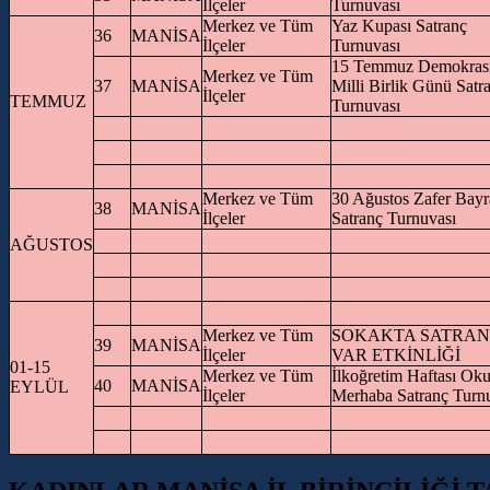
İlçeler
Turnuvası
Merkez ve Tüm
Yaz Kupası Satranç
36
MANİSA
İlçeler
Turnuvası
15 Temmuz Demokrasi
Merkez ve Tüm
37
MANİSA
Milli Birlik Günü Satr
İlçeler
TEMMUZ
Turnuvası
Merkez ve Tüm
30 Ağustos Zafer Bay
38
MANİSA
İlçeler
Satranç Turnuvası
AĞUSTOS
Merkez ve Tüm
SOKAKTA SATRA
39
MANİSA
İlçeler
VAR ETKİNLİĞİ
01-15
Merkez ve Tüm
İlkoğretim Haftası Oku
40
MANİSA
EYLÜL
İlçeler
Merhaba Satranç Turn