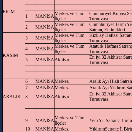
EKİM
Merkez ve Tüm
Cumhuriyet Kupası Sa
1
MANİSA
İlçeler
Turnuvası
Merkez ve Tüm
Cumhhuriyet Tarihi Ye
2
MANİSA
İlçeler
Satranç Etkinlikleri
Merkez ve Tüm
Kızlılay Haftası Satran
3
MANİSA
İlçeler
Turnuvası
Merkez ve Tüm
Atatürk Haftası Satran
4
MANİSA
İlçeler
Turnuvası
KASIM
En iyi 32 Akhisar Satr
5
MANİSA
Akhisar
Turnuvası
6
MANİSA
Merkez
Aralık Ayı Hızlı Satra
7
MANİSA
Merkez
Aralık Ayı Yıldırım Sa
En iyi 32 Akhisar Satr
ARALIK
8
MANİSA
Akhisar
Turnuvası
Merkez ve Tüm
9
MANİSA
Yeni Yıl Satranç Turnu
İlçeler
10
MANİSA
Merkez
YıldırımSatranç İl Birin