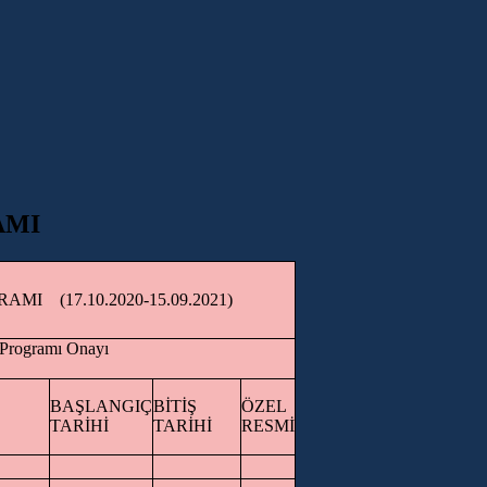
AMI
OGRAMI
(17.10.2020-15.09.2021)
inlik Programı Onayı
BAŞLANGIÇ
BİTİŞ
ÖZEL
TARİHİ
TARİHİ
RESMİ