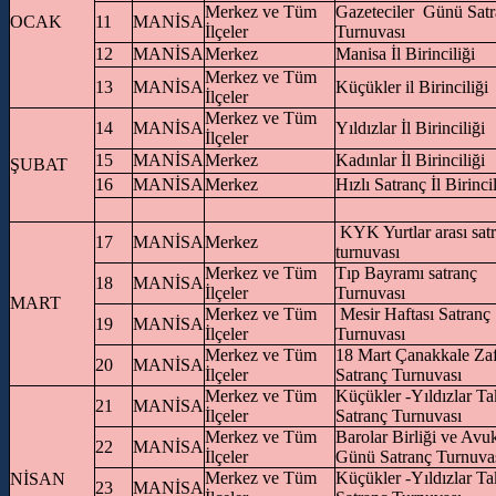
Merkez ve Tüm
Gazeteciler Günü Sat
OCAK
11
MANİSA
İlçeler
Turnuvası
12
MANİSA
Merkez
Manisa İl Birinciliği
Merkez ve Tüm
13
MANİSA
Küçükler il Birinciliği
İlçeler
Merkez ve Tüm
14
MANİSA
Yıldızlar İl Birinciliği
İlçeler
15
MANİSA
Merkez
Kadınlar İl Birinciliği
ŞUBAT
16
MANİSA
Merkez
Hızlı Satranç İl Birinci
KYK Yurtlar arası sat
17
MANİSA
Merkez
turnuvası
Merkez ve Tüm
Tıp Bayramı satranç
18
MANİSA
İlçeler
Turnuvası
MART
Merkez ve Tüm
Mesir Haftası Satranç
19
MANİSA
İlçeler
Turnuvası
Merkez ve Tüm
18 Mart Çanakkale Zaf
20
MANİSA
İlçeler
Satranç Turnuvası
Merkez ve Tüm
Küçükler -Yıldızlar T
21
MANİSA
İlçeler
Satranç Turnuvası
Merkez ve Tüm
Barolar Birliği ve Avuk
22
MANİSA
İlçeler
Günü Satranç Turnuva
Merkez ve Tüm
Küçükler -Yıldızlar T
NİSAN
23
MANİSA