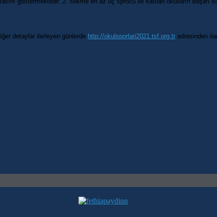
sını göstermektedir. 2. sekme en az üç sprocu ile katılan okulların başarı s
iğer detaylar ilerleyen günlerde
http://okulsporlari2021.tsf.org.tr
adresinden ilan