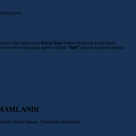
uçlarına göre;
ekmekte olup daha sonra
Kulüp Kayıt
linkine tıklayarak kulüp kaydı
turnuva linkine tıklanarak gelen sayfada
"Katıl"
tuşuna basılarak turnuva
AMAMLANDI
Gençler Online Satranç Turnuvaları düzenlendi.