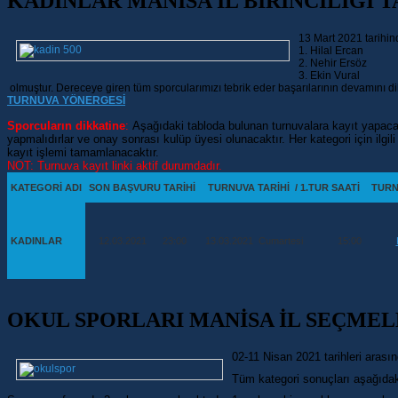
KADINLAR MANİSA İL BİRİNCİLİĞİ
13 Mart 2021 tarihin
1. Hilal Ercan
2. Nehir Ersöz
3. Ekin Vural
olmuştur. Dereceye giren tüm sporcularımızı tebrik eder başarılarının devamını dil
TURNUVA YÖNERGESİ
Sporcuların dikkatine
:
Aşağıdaki tabloda bulunan turnuvalara kayıt yapaca
yapmalıdırlar ve onay sonrası kulüp üyesi olunacaktır. Her kategori için ilgi
kayıt işlemi tamamlanacaktır.
NOT: Turnuva kayıt linki aktif durumdadır.
KATEGORİ ADI
SON BAŞVURU TARİHİ
TURNUVA TARİHİ / 1.TUR SAATİ
TURN
KADINLAR
12.03.2021 23:00
13.03.2021 Cumartesi 15:00
OKUL SPORLARI MANİSA İL SEÇME
02-11 Nisan 2021 tarihleri aras
Tüm kategori sonuçları aşağıdaki