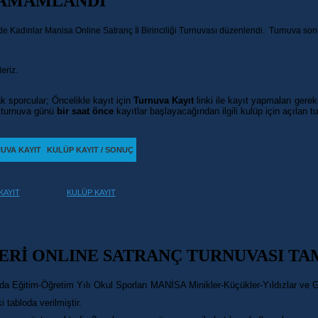
 TAMAMLANDI
de Kadınlar Manisa Online Satranç İl Birinciliği Turnuvası düzenlendi. Turnuva son
eriz.
k sporcular; Öncelikle kayıt için
Turnuva Kayıt
linki ile kayıt yapmaları ger
li turnuva günü
bir saat önce
kayıtlar başlayacağından ilgili kulüp için açılan 
UVA KAYIT
KULÜP KAYIT / SONUÇ
KAYIT
KULÜP KAYIT
LERİ ONLINE SATRANÇ TURNUVASI T
ında Eğitim-Öğretim Yılı Okul Sporları MANİSA Minikler-Küçükler-Yıldızlar ve 
 tabloda verilmiştir.