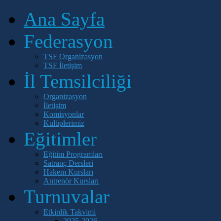
Ana Sayfa
Federasyon
TSF Organizasyon
TSF İletişim
İl Temsilciliği
Organizasyon
İletişim
Komisyonlar
Kulüplerimiz
Eğitimler
Eğitim Programları
Satranç Dersleri
Hakem Kursları
Antrenör Kursları
Turnuvalar
Etkinlik Takvimi
2025-2026