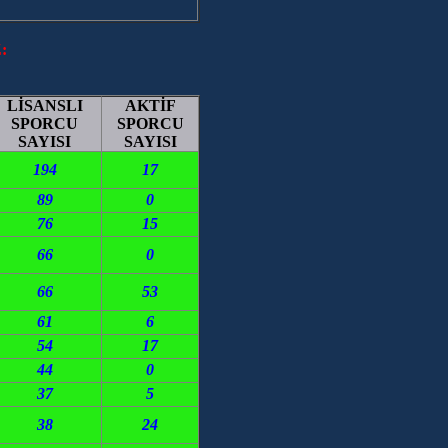
:
LİSANSLI
AKTİF
SPORCU
SPORCU
SAYISI
SAYISI
194
17
89
0
76
15
66
0
66
53
61
6
54
17
44
0
37
5
38
24