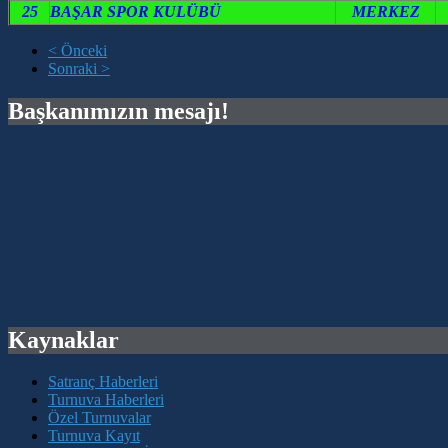
25
BAŞAR SPOR KULÜBÜ
MERKEZ
< Önceki
Sonraki >
Başkanımızın mesajı!
Kaynaklar
Satranç Haberleri
Turnuva Haberleri
Özel Turnuvalar
Turnuva Kayıt