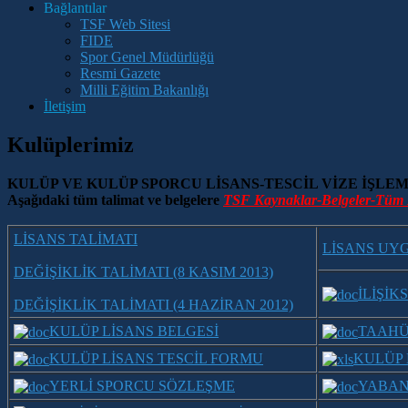
Bağlantılar
TSF Web Sitesi
FIDE
Spor Genel Müdürlüğü
Resmi Gazete
Milli Eğitim Bakanlığı
İletişim
Kulüplerimiz
KULÜP VE KULÜP SPORCU LİSANS-TESCİL VİZE İŞLE
Aşağıdaki tüm talimat ve belgelere
TSF Kaynaklar-Belgeler-Tüm 
LİSANS TALİMATI
LİSANS UY
DEĞİŞİKLİK TALİMATI (8 KASIM 2013)
İLİŞİK
DEĞİŞİKLİK TALİMATI (4 HAZİRAN 2012)
KULÜP LİSANS BELGESİ
TAAH
KULÜP LİSANS TESCİL FORMU
KULÜP 
YERLİ SPORCU SÖZLEŞME
YABAN