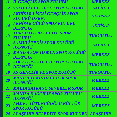
11
İL GENÇLİK SPOR KULÜBÜ
MERKEZ
12
SALİHLİ BELEDİYE SPOR KULÜBÜ
SALİHLİ
AKHİSAR LİSESİ GENÇLİK SPOR
13
AKHİSAR
KULUBÜ DERN.
AKHİSAR GÜCÜ SPOR KULÜBÜ
14
AKHİSAR
DERNEĞİ
TURGUTLU BELEDİYE SPOR
15
TURGUTLU
KULÜBÜ
SALİHLİ TENİS SPOR KULÜBÜ
16
SALİHLİ
DERNEĞİ
MANİSA SON HAMLE SPOR KULÜBÜ
17
MERKEZ
DERNEĞİ
KOCATÜRK KOLEJİ SPOR KULÜBÜ
18
TURGUTLU
DERNEĞİ
19
AS GENÇLİK VE SPOR KULÜBÜ
TURGUTLU
MANİSA TENİS DAĞCILIK SPOR
20
MERKEZ
DERNEĞİ
21
MALTA SATRANÇ SEVERLER SPOR
MERKEZ
MANİSA DAĞCILIK SPOR KULÜBÜ
22
MERKEZ
DERNEĞİ
AHMET TÜTÜNCÜOĞLU KÜLTÜR
23
MERKEZ
SPOR KULÜBÜ
24
ALAŞEHİR BELEDİYE SPOR KULÜBÜ
ALAŞEHİR