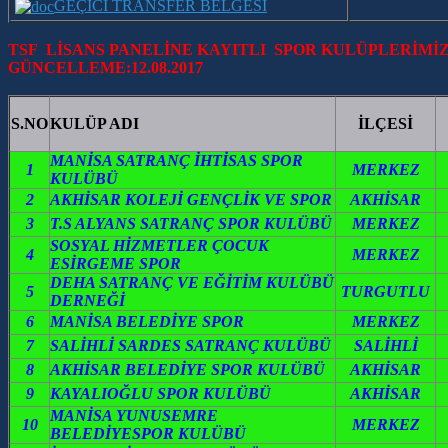
GEÇİCİ TRANSFER BELGESİ
TSF LİSANS PANELİNE KAYITLI SPOR KULÜPLERİMİZ
GÜNCELLEME:12.08.2017
S.NO
KULÜP ADI
İLÇESİ
MANİSA SATRANÇ İHTİSAS SPOR
1
MERKEZ
KULÜBÜ
2
AKHİSAR KOLEJİ GENÇLİK VE SPOR
AKHİSAR
3
T.S ALYANS SATRANÇ SPOR KULÜBÜ
MERKEZ
SOSYAL HİZMETLER ÇOCUK
4
MERKEZ
ESİRGEME SPOR
DEHA SATRANÇ VE EĞİTİM KULÜBÜ
5
TURGUTLU
DERNEĞİ
6
MANİSA BELEDİYE SPOR
MERKEZ
7
SALİHLİ SARDES SATRANÇ KULÜBÜ
SALİHLİ
8
AKHİSAR BELEDİYE SPOR KULÜBÜ
AKHİSAR
9
KAYALIOĞLU SPOR KULÜBÜ
AKHİSAR
MANİSA YUNUSEMRE
10
MERKEZ
BELEDİYESPOR KULÜBÜ