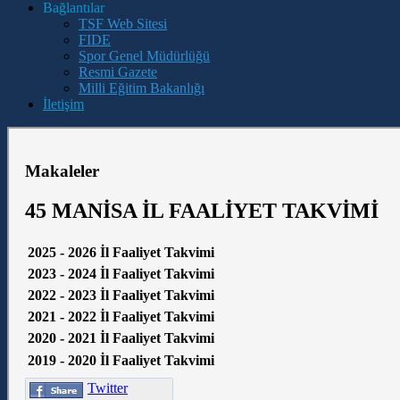
Bağlantılar
TSF Web Sitesi
FIDE
Spor Genel Müdürlüğü
Resmi Gazete
Milli Eğitim Bakanlığı
İletişim