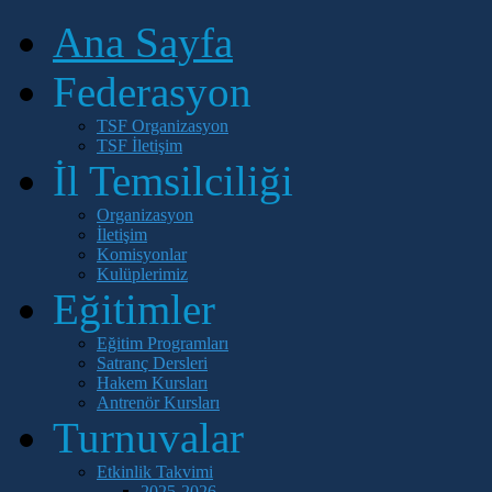
Ana Sayfa
Federasyon
TSF Organizasyon
TSF İletişim
İl Temsilciliği
Organizasyon
İletişim
Komisyonlar
Kulüplerimiz
Eğitimler
Eğitim Programları
Satranç Dersleri
Hakem Kursları
Antrenör Kursları
Turnuvalar
Etkinlik Takvimi
2025-2026