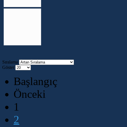
Sıralama
Göster
Başlangıç
Önceki
1
2