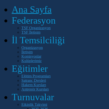
Ana Sayfa
Federasyon
TSF Organizasyon
TSF İletişim
İl Temsilciliği
Organizasyon
İletişim
Komisyonlar
Kulüplerimiz
Eğitimler
Eğitim Programları
Satranç Dersleri
Hakem Kursları
Antrenör Kursları
Turnuvalar
Etkinlik Takvimi
2025-2026