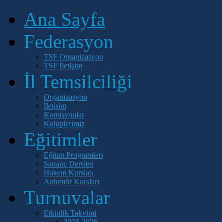
Ana Sayfa
Federasyon
TSF Organizasyon
TSF İletişim
İl Temsilciliği
Organizasyon
İletişim
Komisyonlar
Kulüplerimiz
Eğitimler
Eğitim Programları
Satranç Dersleri
Hakem Kursları
Antrenör Kursları
Turnuvalar
Etkinlik Takvimi
2025-2026