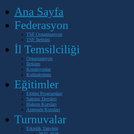
Ana Sayfa
Federasyon
TSF Organizasyon
TSF İletişim
İl Temsilciliği
Organizasyon
İletişim
Komisyonlar
Kulüplerimiz
Eğitimler
Eğitim Programları
Satranç Dersleri
Hakem Kursları
Antrenör Kursları
Turnuvalar
Etkinlik Takvimi
2025-2026