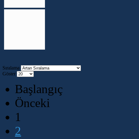
Sıralama
Göster
Başlangıç
Önceki
1
2