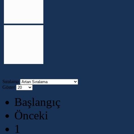
Sıralama
Göster
Başlangıç
Önceki
1