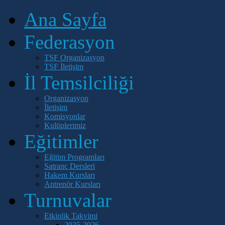
Ana Sayfa
Federasyon
TSF Organizasyon
TSF İletişim
İl Temsilciliği
Organizasyon
İletişim
Komisyonlar
Kulüplerimiz
Eğitimler
Eğitim Programları
Satranç Dersleri
Hakem Kursları
Antrenör Kursları
Turnuvalar
Etkinlik Takvimi
2025-2026