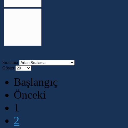
Sıralama
Göster
Başlangıç
Önceki
1
2