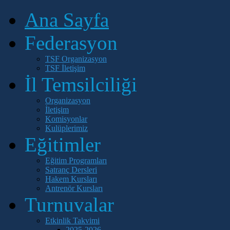
Ana Sayfa
Federasyon
TSF Organizasyon
TSF İletişim
İl Temsilciliği
Organizasyon
İletişim
Komisyonlar
Kulüplerimiz
Eğitimler
Eğitim Programları
Satranç Dersleri
Hakem Kursları
Antrenör Kursları
Turnuvalar
Etkinlik Takvimi
2025-2026