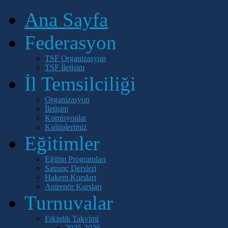
Ana Sayfa
Federasyon
TSF Organizasyon
TSF İletişim
İl Temsilciliği
Organizasyon
İletişim
Komisyonlar
Kulüplerimiz
Eğitimler
Eğitim Programları
Satranç Dersleri
Hakem Kursları
Antrenör Kursları
Turnuvalar
Etkinlik Takvimi
2025-2026