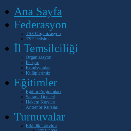
Ana Sayfa
Federasyon
TSF Organizasyon
TSF İletişim
İl Temsilciliği
Organizasyon
İletişim
Komisyonlar
Kulüplerimiz
Eğitimler
Eğitim Programları
Satranç Dersleri
Hakem Kursları
Antrenör Kursları
Turnuvalar
Etkinlik Takvimi
2025-2026