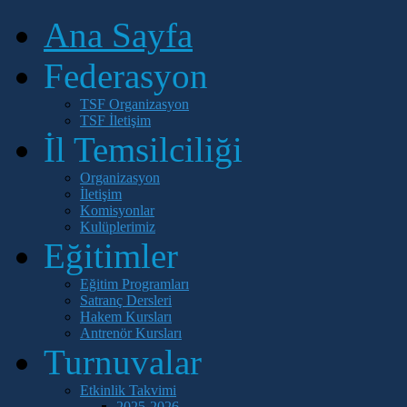
Ana Sayfa
Federasyon
TSF Organizasyon
TSF İletişim
İl Temsilciliği
Organizasyon
İletişim
Komisyonlar
Kulüplerimiz
Eğitimler
Eğitim Programları
Satranç Dersleri
Hakem Kursları
Antrenör Kursları
Turnuvalar
Etkinlik Takvimi
2025-2026