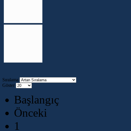
Sıralama
Göster
Başlangıç
Önceki
1