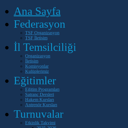
Ana Sayfa
Federasyon
TSF Organizasyon
TSF İletişim
İl Temsilciliği
Organizasyon
İletişim
Komisyonlar
Kulüplerimiz
Eğitimler
Eğitim Programları
Satranç Dersleri
Hakem Kursları
Antrenör Kursları
Turnuvalar
Etkinlik Takvimi
2025-2026