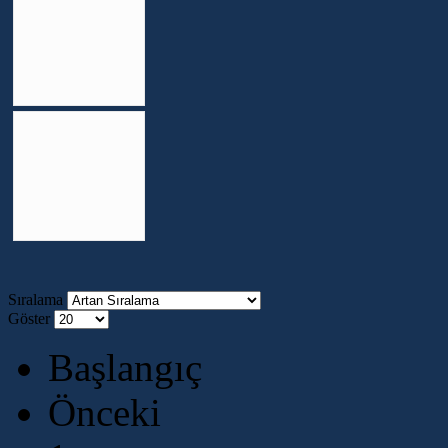
Sıralama
Göster
Başlangıç
Önceki