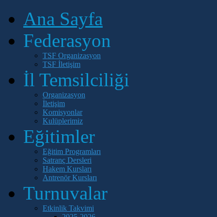
Ana Sayfa
Federasyon
TSF Organizasyon
TSF İletişim
İl Temsilciliği
Organizasyon
İletişim
Komisyonlar
Kulüplerimiz
Eğitimler
Eğitim Programları
Satranç Dersleri
Hakem Kursları
Antrenör Kursları
Turnuvalar
Etkinlik Takvimi
2025-2026