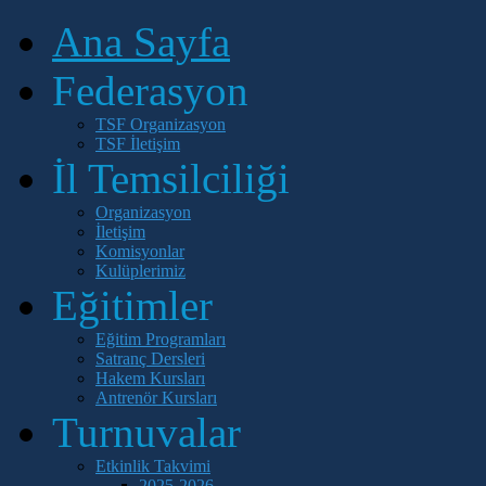
Ana Sayfa
Federasyon
TSF Organizasyon
TSF İletişim
İl Temsilciliği
Organizasyon
İletişim
Komisyonlar
Kulüplerimiz
Eğitimler
Eğitim Programları
Satranç Dersleri
Hakem Kursları
Antrenör Kursları
Turnuvalar
Etkinlik Takvimi
2025-2026