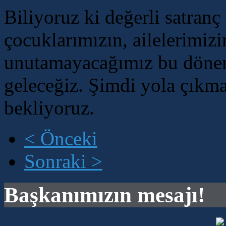
Biliyoruz ki değerli satranç 
çocuklarımızın, ailelerimizi
unutamayacağımız bu dönemd
geleceğiz. Şimdi yola çıkmam
bekliyoruz.
< Önceki
Sonraki >
Başkanımızın mesajı!