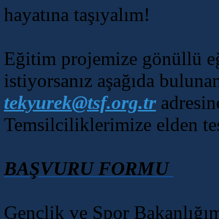
hayatına taşıyalım!
Eğitim projemize gönüllü e
istiyorsanız aşağıda bulun
tekyurek@tsf.org.tr
adresin
Temsilciliklerimize elden te
BAŞVURU FORMU
Gençlik ve Spor Bakanlığım