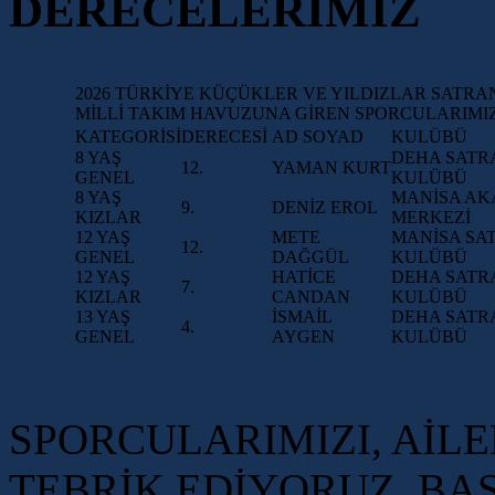
DERECELERİMİZ
2026 TÜRKİYE KÜÇÜKLER VE YILDIZLAR SATR
MİLLİ TAKIM HAVUZUNA GİREN SPORCULARIMI
KATEGORİSİ
DERECESİ
AD SOYAD
KULÜBÜ
8 YAŞ
DEHA SATR
12.
YAMAN KURT
GENEL
KULÜBÜ
8 YAŞ
MANİSA AK
9.
DENİZ EROL
KIZLAR
MERKEZİ
12 YAŞ
METE
MANİSA SA
12.
GENEL
DAĞGÜL
KULÜBÜ
12 YAŞ
HATİCE
DEHA SATR
7.
KIZLAR
CANDAN
KULÜBÜ
13 YAŞ
İSMAİL
DEHA SATR
4.
GENEL
AYGEN
KULÜBÜ
SPORCULARIMIZI, AİLE
TEBRİK EDİYORUZ. BA