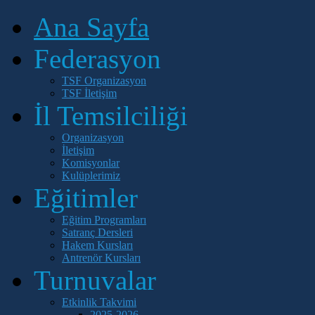
Ana Sayfa
Federasyon
TSF Organizasyon
TSF İletişim
İl Temsilciliği
Organizasyon
İletişim
Komisyonlar
Kulüplerimiz
Eğitimler
Eğitim Programları
Satranç Dersleri
Hakem Kursları
Antrenör Kursları
Turnuvalar
Etkinlik Takvimi
2025-2026