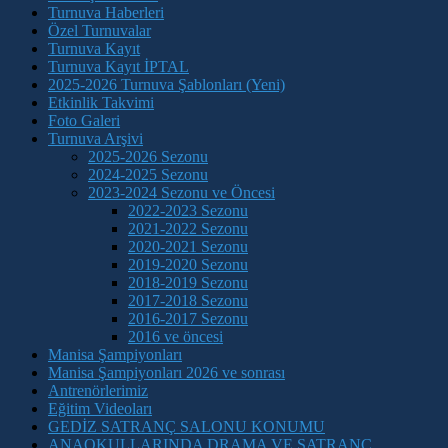
Turnuva Haberleri
Özel Turnuvalar
Turnuva Kayıt
Turnuva Kayıt İPTAL
2025-2026 Turnuva Şablonları (Yeni)
Etkinlik Takvimi
Foto Galeri
Turnuva Arşivi
2025-2026 Sezonu
2024-2025 Sezonu
2023-2024 Sezonu ve Öncesi
2022-2023 Sezonu
2021-2022 Sezonu
2020-2021 Sezonu
2019-2020 Sezonu
2018-2019 Sezonu
2017-2018 Sezonu
2016-2017 Sezonu
2016 ve öncesi
Manisa Şampiyonları
Manisa Şampiyonları 2026 ve sonrası
Antrenörlerimiz
Eğitim Videoları
GEDİZ SATRANÇ SALONU KONUMU
ANAOKULLARINDA DRAMA VE SATRANÇ