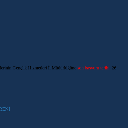
lerinin Gençlik Hizmetleri İl Müdürlüğüne
son başvuru tarihi
26
RENİ