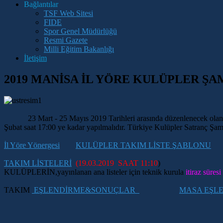
Bağlantılar
TSF Web Sitesi
FIDE
Spor Genel Müdürlüğü
Resmi Gazete
Milli Eğitim Bakanlığı
İletişim
2019 MANİSA İL YÖRE KULÜPLER Ş
23 Mart - 25 Mayıs 2019 Tarihleri arasında düzenlenecek olan Mani
Şubat saat 17:00 ye kadar yapılmalıdır. Türkiye Kulüpler Satranç Şam
İl Yöre Yönergesi
KULÜPLER TAKIM LİSTE ŞABLONU
TAKIM LİSTELERİ
(19.03.2019 SAAT 11:10
)
KULÜPLERİN,yayınlanan ana listeler için teknik kurula
itiraz süres
TAKI
M
EŞLENDİRME&SONUÇLAR
MASA EŞL