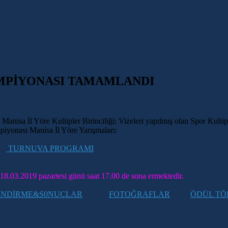
AMPİYONASI TAMAMLANDI
sa İl Yöre Kulüpler Birinciliği; Vizeleri yapılmış olan Spor Kulüp
piyonası Manisa İl Yöre Yarışmaları:
TURNUVA PROGRAMI
i 18.03.2019 pazartesi günü saat 17.00 de sona ermektedir.
ENDİRME&S0NUÇLAR
FOTOĞRAFLAR
ÖDÜL TÖ