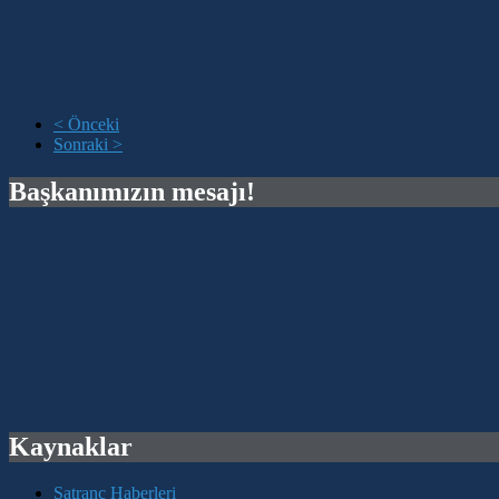
< Önceki
Sonraki >
Başkanımızın mesajı!
Kaynaklar
Satranç Haberleri