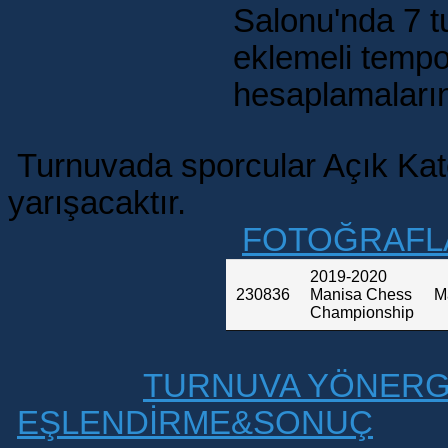
Salonu'nda 7 t
eklemeli temp
hesaplamaların
Turnuvada sporcular Açık Kat
yarışacaktır.
FOTOĞRAFL
2019-2020
230836
Manisa Chess
M
Championship
TURNUVA YÖNERG
EŞLENDİRME&SONUÇ