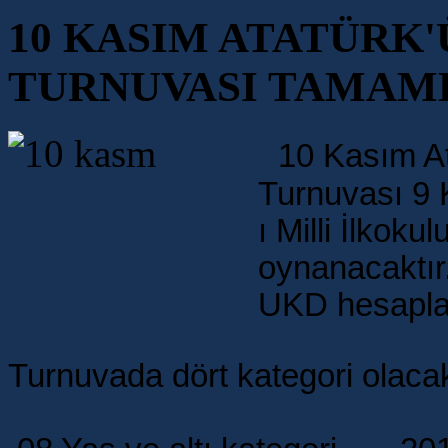
10 KASIM ATATÜRK'
TURNUVASI TAMAM
10 Kasım At
Turnuvası 9 
ı Milli İlkok
oynanacaktır
UKD hesaplam
Turnuvada dört kategori olacak