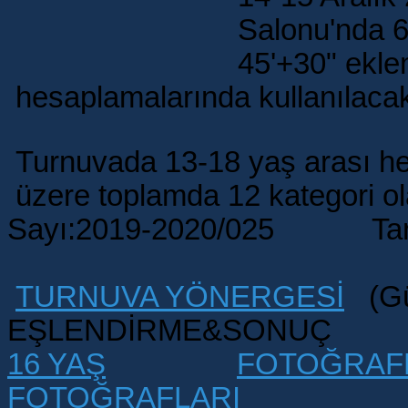
Salonu'nda 6
4
5'+30"
ekle
hesaplamalarında kullanılacakt
Turnuvada 13
-18 yaş arası h
üzere toplamda 12 kategori ol
Sayı:2019-2020/025 Tarih
TURNUVA YÖNERGESİ
(Gü
EŞLENDİRME&SONU
16 YAŞ
FOTOĞRAF
FOTOĞRAFLARI