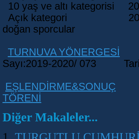
10 yaş ve altı kategorisi 2
Açık kategori 2013 ve
doğan
sporcular
TURNUVA YÖNERGESİ
Sayı:2019-2020/ 073 Tarih
EŞLENDİRME&SONUÇ
TÖRENİ
Diğer Makaleler...
TURGUTLU CUMHURİ