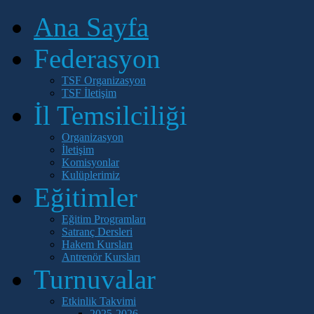
Ana Sayfa
Federasyon
TSF Organizasyon
TSF İletişim
İl Temsilciliği
Organizasyon
İletişim
Komisyonlar
Kulüplerimiz
Eğitimler
Eğitim Programları
Satranç Dersleri
Hakem Kursları
Antrenör Kursları
Turnuvalar
Etkinlik Takvimi
2025-2026