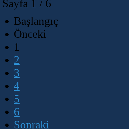
Sayfa 1 / 6
Başlangıç
Önceki
1
2
3
4
5
6
Sonraki