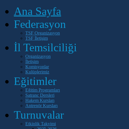
Eğitim ve
Kategorisi
Yarışma
Doğ
Ana Sayfa
Öğretim
Aşaması
Tarihl
Kademesi
Federasyon
Minikler (B)
İlkokul
Mahalli
201
TSF Organizasyon
-201
TSF İletişim
Minikler (A)
2011 
İl Temsilciliği
01.09.
İlkokul
Mahalli
Organizasyon
İletişim
Komisyonlar
Kulüplerimiz
Eğitimler
Eğitim Programları
Satranç Dersleri
Hakem Kursları
Antrenör Kursları
Turnuvalar
Etkinlik Takvimi
2025-2026