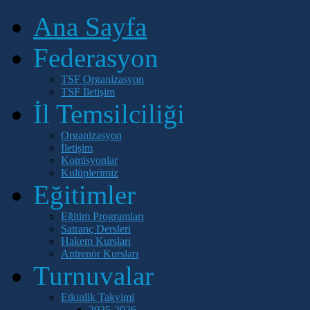
Ana Sayfa
Federasyon
TSF Organizasyon
TSF İletişim
İl Temsilciliği
Organizasyon
İletişim
Komisyonlar
Kulüplerimiz
Eğitimler
Eğitim Programları
Satranç Dersleri
Hakem Kursları
Antrenör Kursları
Turnuvalar
Etkinlik Takvimi
2025-2026