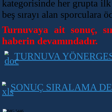
kategorisinde her grupta ilk
beş sırayı alan sporculara ö
Turnuvaya ait sonuç, sır
haberin devamındadır.
TURNUVA YÖNERGES
SONUÇ SIRALAMA DE