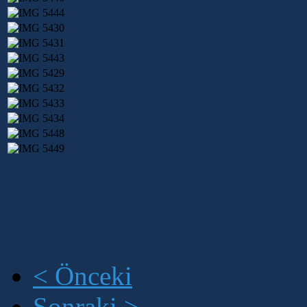
< Önceki
Sonraki >