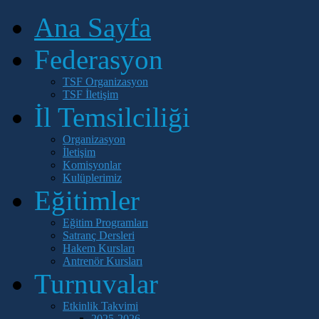
Ana Sayfa
Federasyon
TSF Organizasyon
TSF İletişim
İl Temsilciliği
Organizasyon
İletişim
Komisyonlar
Kulüplerimiz
Eğitimler
Eğitim Programları
Satranç Dersleri
Hakem Kursları
Antrenör Kursları
Turnuvalar
Etkinlik Takvimi
2025-2026