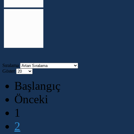
Sıralama
Göster
Başlangıç
Önceki
1
2