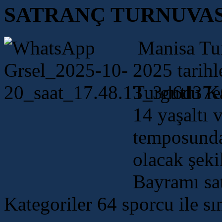
SATRANÇ TURNUVA
Manisa Tur
2025 tarihl
Turgutlu Ka
14 yaşaltı 
temposunda
olacak şek
Bayramı sat
Kategoriler 64 sporcu ile sın