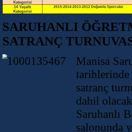
Kategorisi
14 Yaşaltı
2015-2014-2013-2012 Doğumlu Sporcular
Kategorisi
SARUHANLI ÖĞRET
SATRANÇ TURNUVA
Manisa Saru
tarihlerind
satranç tur
dahil olacak
Saruhanlı B
salonunda ya