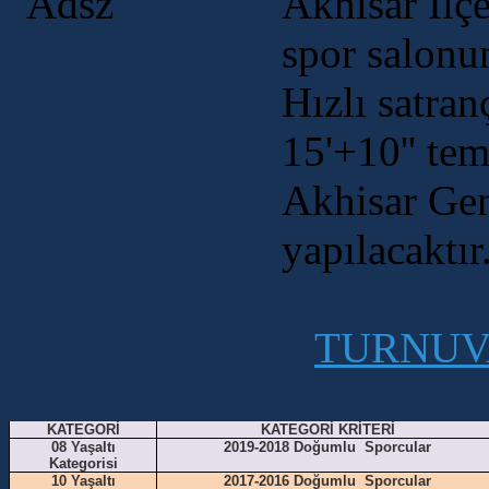
Akhisar İlç
spor salonu
Hızlı satran
15'+10'' te
Akhisar Gen
yapılacaktır
TURNUV
KATEGORİ
KATEGORİ KRİTERİ
08 Yaşaltı
2019-2018 Doğumlu Sporcular
Kategorisi
10 Yaşaltı
2017-2016 Doğumlu Sporcular