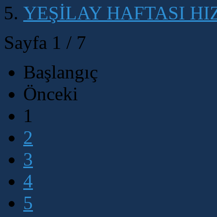
YEŞİLAY HAFTASI HI
Sayfa 1 / 7
Başlangıç
Önceki
1
2
3
4
5