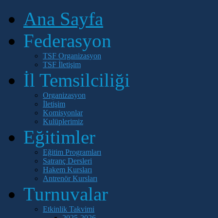
Ana Sayfa
Federasyon
TSF Organizasyon
TSF İletişim
İl Temsilciliği
Organizasyon
İletişim
Komisyonlar
Kulüplerimiz
Eğitimler
Eğitim Programları
Satranç Dersleri
Hakem Kursları
Antrenör Kursları
Turnuvalar
Etkinlik Takvimi
2025-2026