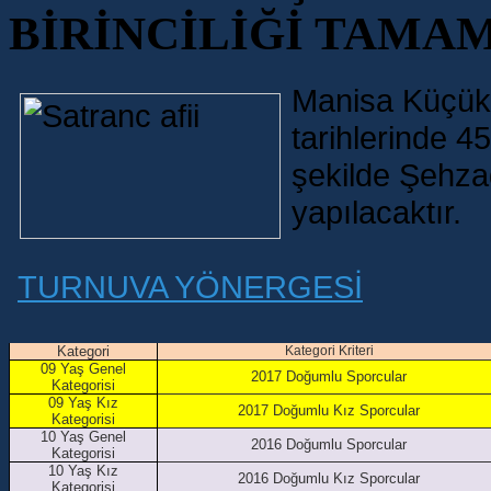
BİRİNCİLİĞİ TAMA
Manisa Küçükle
tarihlerinde 
şekilde Şehza
yapılacaktır.
TURNUVA YÖNERGESİ
Kategori
Kategori Kriteri
09 Yaş Genel
2017 Doğumlu Sporcular
Kategorisi
09 Yaş Kız
2017 Doğumlu Kız Sporcular
Kategorisi
10 Yaş Genel
2016 Doğumlu Sporcular
Kategorisi
10 Yaş Kız
2016 Doğumlu Kız Sporcular
Kategorisi