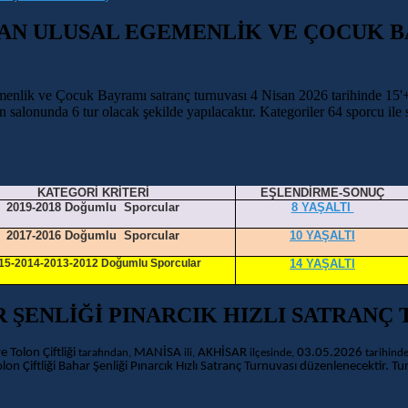
SAN ULUSAL EGEMENLİK VE ÇOCUK B
enlik ve Çocuk Bayramı satranç turnuvası 4 Nisan 2026 tarihinde 15'+1
salonunda 6 tur olacak şekilde yapılacaktır. Kategoriler 64 sporcu ile s
KATEGORİ KRİTERİ
EŞLENDİRME-SONUÇ
2019-2018 Doğumlu Sporcular
8 YAŞALTI
2017-2016 Doğumlu Sporcular
10 YAŞALTI
15-2014-2013-2012 Doğumlu Sporcular
14 YAŞALTI
R ŞENLİĞİ PINARCIK HIZLI SATRAN
e Tolon Çiftliği
MANİSA
AKHİSAR
03.05.2026
tarafından,
ili
,
ilçesi
nde,
tarihind
lon Çiftliği Bahar Şenliği Pınarcık H
ızlı
Satranç Turnuvası
düzenlenecektir. Turn