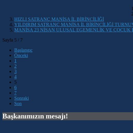
HIZLI SATRANÇ MANİSA İL BİRİNCİLİĞİ
YILDIRIM SATRANÇ MANİSA İL BİRİNCİLİĞİ TURN
MANİSA 23 NİSAN ULUSAL EGEMENLİK VE ÇOCUK
Sayfa 5 / 7
Başlangıç
Önceki
1
2
3
4
5
6
7
Sonraki
Son
Başkanımızın mesajı!