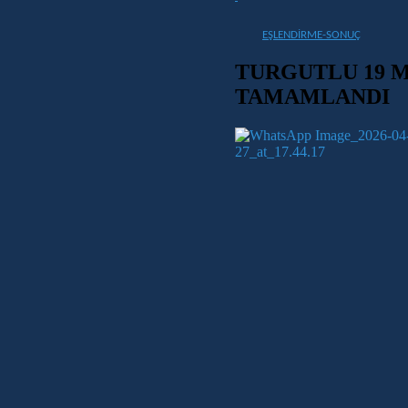
EŞLENDİRME-SONUÇ
TURGUTLU 19 M
TAMAMLANDI