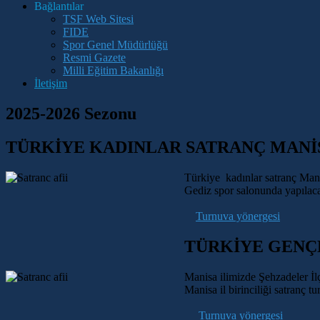
Bağlantılar
TSF Web Sitesi
FIDE
Spor Genel Müdürlüğü
Resmi Gazete
Milli Eğitim Bakanlığı
İletişim
2025-2026 Sezonu
TÜRKİYE KADINLAR SATRANÇ MANİSA
Türkiye kadınlar satranç Mani
Gediz spor salonunda yapılaca
Turnuva yönergesi
TÜRKİYE GENÇL
Manisa ilimizde Şehzadeler İl
Manisa il birinciliği satranç t
Turnuva yönergesi