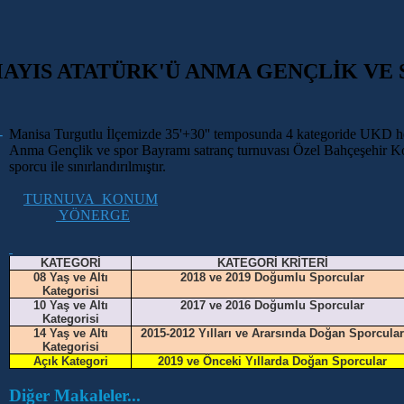
AYIS ATATÜRK'Ü ANMA GENÇLİK VE
Manisa Turgutlu İlçemizde 35'+30'' temposunda 4 kategoride UKD hes
Anma Gençlik ve spor Bayramı satranç turnuvası Özel Bahçeşehir Kol
sporcu ile sınırlandırılmıştır.
TURNUVA KONUM
YÖNERGE
KATEGORİ
KATEGORİ KRİTERİ
08 Yaş ve Altı
2018 ve 2019 Doğumlu Sporcular
Kategorisi
10 Yaş ve Altı
2017 ve 2016 Doğumlu Sporcular
Kategorisi
14 Yaş ve Altı
2015-2012 Yılları ve Ararsında Doğan Sporcular
Kategorisi
Açık Kategori
2019 ve Önceki Yıllarda Doğan Sporcular
Diğer Makaleler...