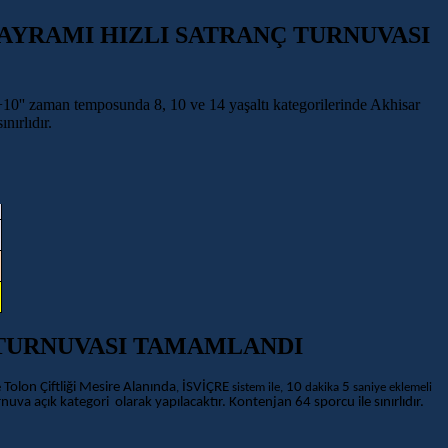
AYRAMI HIZLI SATRANÇ TURNUVASI
0'' zaman temposunda 8, 10 ve 14 yaşaltı kategorilerinde Akhisar
ınırlıdır.
Ç TURNUVASI TAMAMLANDI
Tolon Çiftliği Mesire Alanında
İSVİÇRE
10
5
e
,
sistem ile,
dakika
saniye eklemeli
uva açık kategori olarak yapılacaktır. Kontenjan 64 sporcu ile sınırlıdır.