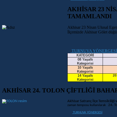
AKHİSAR 23 Nİ
TAMAMLANDI
Akhisar 23 Nisan Ulusal Egem
İlçemizde Akhisar Gölet düğün 
TURNUVA YÖNERGESİ
KATEGORİ
08 Yaşaltı
Kategorisi
10 Yaşaltı
Kategorisi
14 Yaşaltı
20
Kategorisi
AKHİSAR 24. TOLON ÇİFTLİĞİ BAHA
Akhisar Satranç İlçe Temsilciliği v
24. To
zaman temposu kullanılarak
TURNUVA YÖNERGESİ