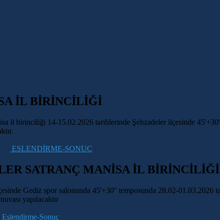
 İL BİRİNCİLİĞİ
sa il birinciliği 14-15.02.2026 tarihlerinde Şehzadeler ilçesinde 45'
ktır.
EŞLENDİRME-SONUÇ
ER SATRANÇ MANİSA İL BİRİNCİLİĞİ
çesinde Gediz spor salonunda 45'+30'' temposunda 28.02-01.03.2026 tar
urnuvası yapılacaktır
Eşlendirme-Sonuç