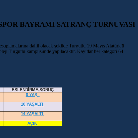
 SPOR BAYRAMI SATRANÇ TURNUVASI
aplamalarına dahil olacak şekilde Turgutlu 19 Mayıs Atatürk'ü
eji Turgutlu kampüsünde yapılacaktır. Kayıtlar her kategori 64
EŞLENDİRME-SONUÇ
8 YAŞ
10 YAŞALTI
14 YAŞALTI
AÇIK