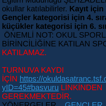
okullar katılabilirler.
Kayıt içi
Gençler kategorisi için 4. sıra
küçükler kategorisi için 6. sı
ÖNEMLİ NOT: OKUL SPORLA
BİRİNCİLİĞİNE KATILAN 
KATILAMAZ.
TURNUVA KAYDI
İÇİN
https://okuldasatranc.tsf
yID=45#basvuru
LİNKİNDEN 
GEREKMEKTEDİR.
YÖNERGELER
GENÇLER