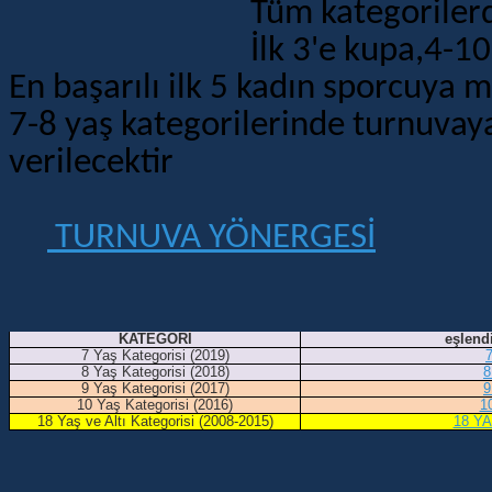
Tüm kategoriler
İlk 3'e kupa,4-10
En başarılı ilk 5 kadın sporcuya m
7-8 yaş kategorilerinde turnuvay
verilecektir
TURNUVA YÖNERGESİ
KATEGORİ
eşlend
7 Yaş Kategorisi (2019)
8 Yaş Kategorisi (2018)
8
9 Yaş Kategorisi (2017)
9
10 Yaş Kategorisi (2016)
1
18 Yaş ve Altı Kategorisi (2008-2015)
18 YA