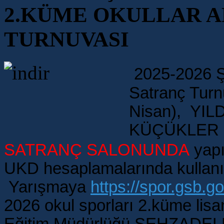
2.KÜME OKULLAR A
TURNUVASI
2025-2026 Ş
Satranç Tu
Nisan),
YILD
KÜÇÜKLER (4
SATRANÇ
SALONUNDA
yapı
UKD hesaplamalarında kullanı
Yarışmaya
https://spor.gsb.gov
2026 okul sporları 2.küme lisan
Eğitim Müdürlüğü ŞEHZADEL