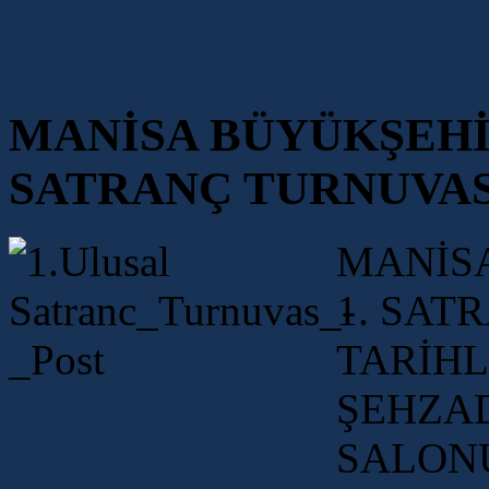
MANİSA BÜYÜKŞEHİR
SATRANÇ TURNUVAS
MANİSA
1. SAT
TARİH
ŞEHZA
SALONU