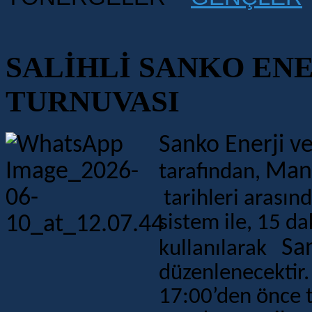
SALİHLİ SANKO ENE
TURNUVASI
Sanko Enerji ve 
Man
tarafından,
tarihleri arasın
sistem ile,
15
dak
San
kullanılarak
düzenlenecektir
17
:00
’den önce 