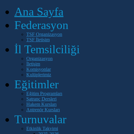
Ana Sayfa
Federasyon
TSF Organizasyon
TSF İletişim
İl Temsilciliği
Organizasyon
İletişim
Komisyonlar
Kulüplerimiz
Eğitimler
Eğitim Programları
Satranç Dersleri
Hakem Kursları
Antrenör Kursları
Turnuvalar
Etkinlik Takvimi
2025-2026