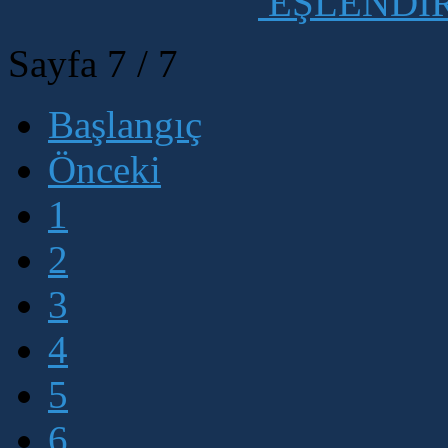
EŞLENDİ
Sayfa 7 / 7
Başlangıç
Önceki
1
2
3
4
5
6