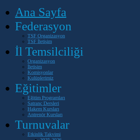
Ana Sayfa
Federasyon
TSF Organizasyon
TSF İletişim
İl Temsilciliği
Organizasyon
İletişim
Komisyonlar
Kulüplerimiz
Eğitimler
Eğitim Programları
Satranç Dersleri
Hakem Kursları
Antrenör Kursları
Turnuvalar
Etkinlik Takvimi
2025-2026