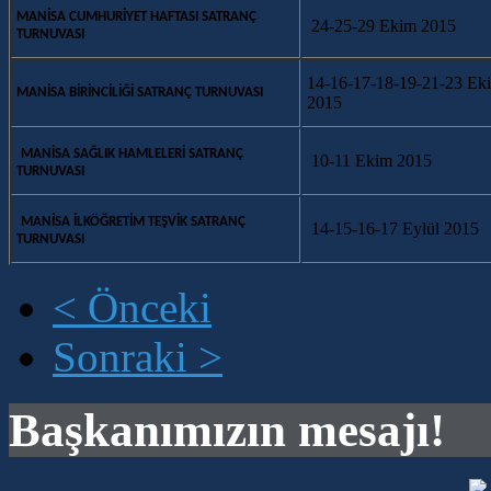
MANİSA CUMHURİYET HAFTASI SATRANÇ
24-25-29 Ekim 2015
TURNUVASI
14-16-17-18-19-21-23 Ek
MANİSA BİRİNCİLİĞİ SATRANÇ TURNUVASI
2015
MANİSA SAĞLIK HAMLELERİ SATRANÇ
10-11 Ekim 2015
TURNUVASI
MANİSA İLKÖĞRETİM TEŞVİK SATRANÇ
14-15-16-17 Eylül 2015
TURNUVASI
< Önceki
Sonraki >
Başkanımızın mesajı!