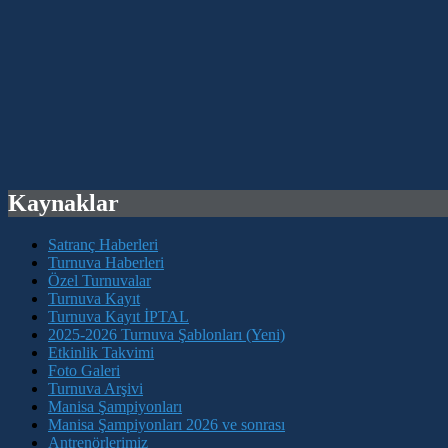
Kaynaklar
Satranç Haberleri
Turnuva Haberleri
Özel Turnuvalar
Turnuva Kayıt
Turnuva Kayıt İPTAL
2025-2026 Turnuva Şablonları (Yeni)
Etkinlik Takvimi
Foto Galeri
Turnuva Arşivi
Manisa Şampiyonları
Manisa Şampiyonları 2026 ve sonrası
Antrenörlerimiz