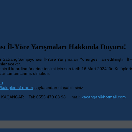
sı İl-Yöre Yarışmaları Hakkında Duyuru!
 Satranç Şampiyonası İl-Yöre Yarışmaları Yönergesi ilan edilmiştir. İl
nlenecektir.
rinin il koordinatörlerine teslimi için son tarih 16 Mart 2024’tür. Kulüple
adar tamamlanmış olmalıdır.
mu
/kulupler.tsf.org.tr/
sayfasından ulaşabilirsiniz.
et KAÇANGAR Tel: 0555 479 03 98 mail:
kacangar@hotmail.com