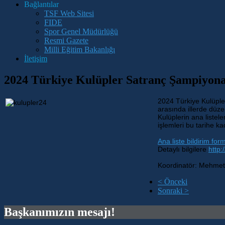
Bağlantılar
TSF Web Sitesi
FIDE
Spor Genel Müdürlüğü
Resmi Gazete
Milli Eğitim Bakanlığı
İletişim
2024 Türkiye Kulüpler Satranç Şampiyona
2024 Türkiye Kulüpler
arasında illerde düze
Kulüplerin ana listele
işlemleri bu tarihe k
Ana liste bildirim for
Detaylı bilgilere
http:/
Koordinatör: Mehm
< Önceki
Sonraki >
Başkanımızın mesajı!